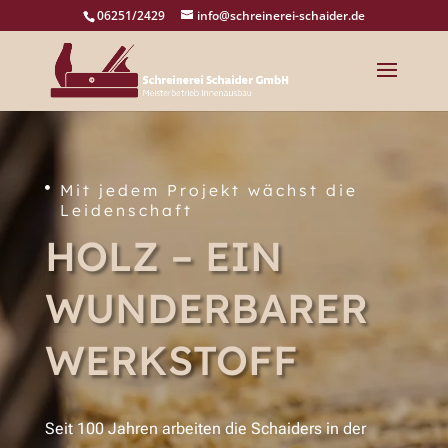
06251/2429
info@schreinerei-schaider.de
Mit jedem Projekt wächst die

Leidenschaft
HOLZ – EIN
WUNDERBARER
WERKSTOFF
Seit 100 Jahren arbeiten die Schaiders in der