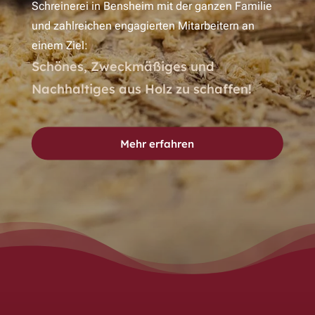
Schreinerei in Bensheim mit der ganzen Familie
und zahlreichen engagierten Mitarbeitern an
einem Ziel:
Schönes, Zweckmäßiges und
Nachhaltiges aus Holz zu schaffen!
Mehr erfahren