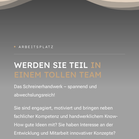
ARBEITSPLATZ

WERDEN SIE TEIL
IN
EINEM TOLLEN TEAM
Das Schreinerhandwerk – spannend und
abwechslungsreich!
Sie sind engagiert, motiviert und bringen neben
fachlicher Kompetenz und handwerklichem Know-
How
gute Ideen mit? Sie haben Interesse an der
Entwicklung und Mitarbeit innovativer Konzepte?